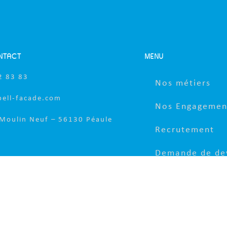
NTACT
MENU
2 83 83
Nos métiers
bell-facade.com
Nos Engagemen
 Moulin Neuf – 56130 Péaule
Recrutement
Demande de de