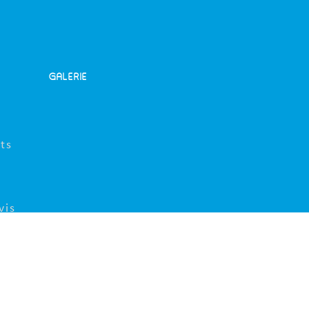
GALERIE
ts
vis